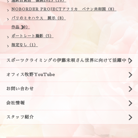
遠鉄百貨店 個展2023（10）
NOBORDER PROJECTアフリカ ベナン共和国（8）
パリのミキハウス 展示（8）
作品（9）
ポートレート撮影（5）
指定なし（1）
スポーツクライミングの伊藤未唄さん世界に向けて活躍中！
オフィス牧野YouTube
お問い合わせ
会社情報
スタッフ紹介