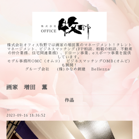
株式会社オフィス牧野では画家の増田薫のマネージメント！タレント
マネージメント、ビジネスマッチング(FP相談、相続の相談、不動産
の仲介業務、住宅関連業務）、ドローン事業、eスポーツ事業を提供
しています。
モデル事務所OMC（オムコ） ビジネスマッチングOMB(オムビ）
も展開！
グループ会社 (株)かなめ創建 Bellezza
画家 増田 薫
作品
2023-09-16 18:36:52