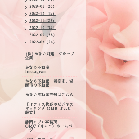
2023-01（26）
2022-12（15）
2022-11（27）
2022-10（34）
2022-09（38）
2022-08（24）
(株)かなめ創建 グループ
企業
かなめ不動産
Instagram
かなめ不動産 浜松市、湖
西市の不動産
かなめ不動産売却はこちら
【オフィス牧野のビジネス
マッチング OMB オムビ
設立】
静岡モデル事務所
OMC（オムコ）ホームペ
ージ