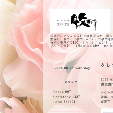
株式会社オフィス牧野では画家の増田薫の
業務）、ドローン事業、eスポーツ事業を
モデル事務所OMC（オムコ） ビジネス
グループ会社 (株)かなめ創建 Bell
タレ
2026.08.08 Saturday
2025-0
カウンター
家に関
Today
607
かなめ
Yesterday
1327
新築、
湖西市・
Total
764691