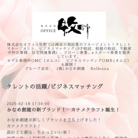
株式会社オフィス牧野では画家の増田薫のマネージメント！タレント
マネージメント、ビジネスマッチング(FP相談、相続の相談、不動産
の仲介業務、住宅関連業務）、ドローン事業、eスポーツ事業を提供
しています。
モデル事務所OMC（オムコ） ビジネスマッチングOMB(オムビ）
も展開！
グループ会社 (株)かなめ創建 Bellezza
タレントの活躍/ビジネスマッチング
2025-02-18 17:50:00
かなめ創建の新ブランド！ カナメクラフト誕生！
かなめ創建が新しくブランドを立ち上げました！
カナメクラフト！
設計士と創る、ちょっといい家！