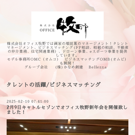
株式会社オフィス牧野では画家の増田薫のマネージメント！タレント
マネージメント、ビジネスマッチング(FP相談、相続の相談、不動産
の仲介業務、住宅関連業務）、ドローン事業、eスポーツ事業を提供
しています。
モデル事務所OMC（オムコ） ビジネスマッチングOMB(オムビ）
も展開！
グループ会社 (株)かなめ創建 Bellezza
タレントの活躍/ビジネスマッチング
2025-02-10 07:41:00
2月9日キャトルセゾンでオフィス牧野新年会を開催致し
ました！