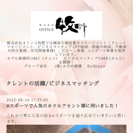
株式会社オフィス牧野では画家の増田薫のマネージメント！タレント
マネージメント、ビジネスマッチング(FP相談、相続の相談、不動産
の仲介業務、住宅関連業務）、ドローン事業、eスポーツ事業を提供
しています。
モデル事務所OMC（オムコ） ビジネスマッチングOMB(オムビ）
も展開！
グループ会社 (株)かなめ創建 Bellezza
タレントの活躍/ビジネスマッチング
2022-08-16 17:25:00
eスポーツで人気のホテルアセント様に伺いました！
これから更に人気の出るeスポーツを益々広めていきたいと思い
ます。