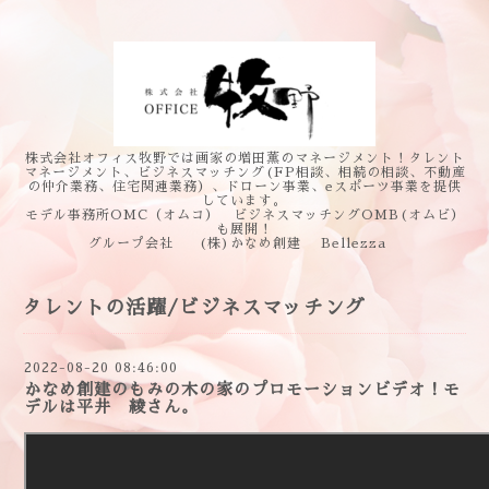
株式会社オフィス牧野では画家の増田薫のマネージメント！タレント
マネージメント、ビジネスマッチング(FP相談、相続の相談、不動産
の仲介業務、住宅関連業務）、ドローン事業、eスポーツ事業を提供
しています。
モデル事務所OMC（オムコ） ビジネスマッチングOMB(オムビ）
も展開！
グループ会社 (株)かなめ創建 Bellezza
タレントの活躍/ビジネスマッチング
2022-08-20 08:46:00
かなめ創建のもみの木の家のプロモーションビデオ！モ
デルは平井 綾さん。