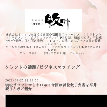
株式会社オフィス牧野では画家の増田薫のマネージメント！タレント
マネージメント、ビジネスマッチング(FP相談、相続の相談、不動産
の仲介業務、住宅関連業務）、ドローン事業、eスポーツ事業を提供
しています。
モデル事務所OMC（オムコ） ビジネスマッチングOMB(オムビ）
も展開！
グループ会社 (株)かなめ創建 Bellezza
タレントの活躍/ビジネスマッチング
2022-09-25 22:19:00
浜松ブランドやらまいか！今回は浜松餃子弁当を平井
綾さんがご紹介！