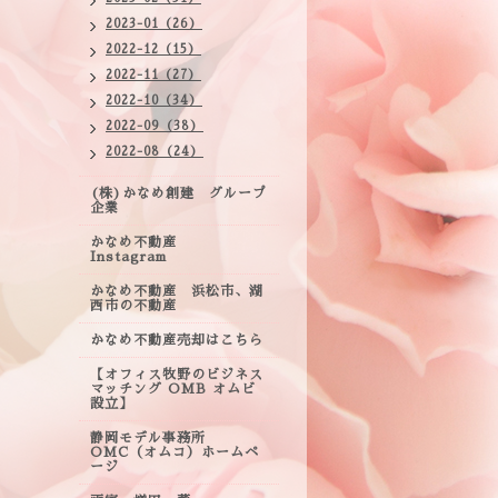
2023-01（26）
2022-12（15）
2022-11（27）
2022-10（34）
2022-09（38）
2022-08（24）
(株)かなめ創建 グループ
企業
かなめ不動産
Instagram
かなめ不動産 浜松市、湖
西市の不動産
かなめ不動産売却はこちら
【オフィス牧野のビジネス
マッチング OMB オムビ
設立】
静岡モデル事務所
OMC（オムコ）ホームペ
ージ