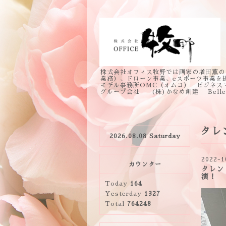
株式会社オフィス牧野では画家の増田薫の
業務）、ドローン事業、eスポーツ事業を
モデル事務所OMC（オムコ） ビジネス
グループ会社 (株)かなめ創建 Bell
タレ
2026.08.08 Saturday
2022-1
カウンター
タレン
演！
Today
164
Yesterday
1327
Total
764248