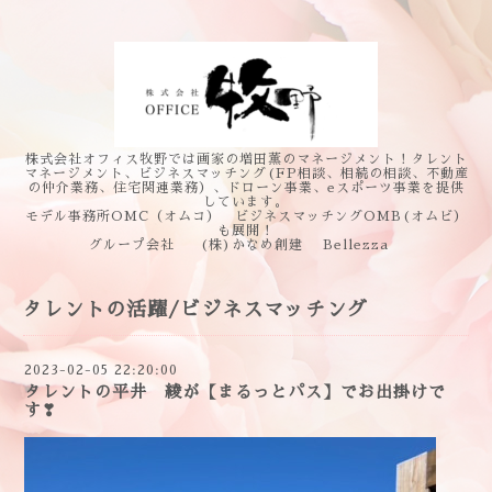
株式会社オフィス牧野では画家の増田薫のマネージメント！タレント
マネージメント、ビジネスマッチング(FP相談、相続の相談、不動産
の仲介業務、住宅関連業務）、ドローン事業、eスポーツ事業を提供
しています。
モデル事務所OMC（オムコ） ビジネスマッチングOMB(オムビ）
も展開！
グループ会社 (株)かなめ創建 Bellezza
タレントの活躍/ビジネスマッチング
2023-02-05 22:20:00
タレントの平井 綾が【まるっとパス】でお出掛けで
す❣