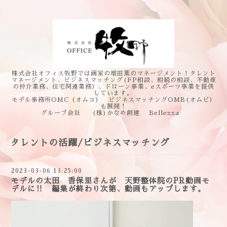
株式会社オフィス牧野では画家の増田薫のマネージメント！タレント
マネージメント、ビジネスマッチング(FP相談、相続の相談、不動産
の仲介業務、住宅関連業務）、ドローン事業、eスポーツ事業を提供
しています。
モデル事務所OMC（オムコ） ビジネスマッチングOMB(オムビ）
も展開！
グループ会社 (株)かなめ創建 Bellezza
タレントの活躍/ビジネスマッチング
2023-03-06 13:25:00
モデルの太田 香保里さんが 天野整体院のPR動画モ
デルに‼ 編集が終わり次第、動画もアップします。