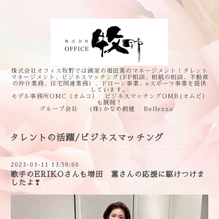
株式会社オフィス牧野では画家の増田薫のマネージメント！タレント
マネージメント、ビジネスマッチング(FP相談、相続の相談、不動産
の仲介業務、住宅関連業務）、ドローン事業、eスポーツ事業を提供
しています。
モデル事務所OMC（オムコ） ビジネスマッチングOMB(オムビ）
も展開！
グループ会社 (株)かなめ創建 Bellezza
タレントの活躍/ビジネスマッチング
2023-03-11 13:50:00
歌手のERIKOさんも増田 薫さんの応援に駆けつけま
したよ❣