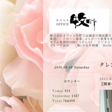
株式会社オフィス牧野では画家の増田薫の
業務）、ドローン事業、eスポーツ事業を
モデル事務所OMC（オムコ） ビジネス
グループ会社 (株)かなめ創建 Bell
タレ
2026.08.08 Saturday
2023-0
カウンター
【画家
Today
315
Yesterday
1327
Total
764399