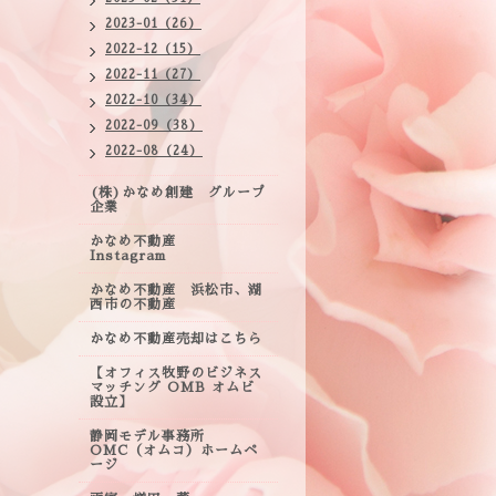
2023-01（26）
2022-12（15）
2022-11（27）
2022-10（34）
2022-09（38）
2022-08（24）
(株)かなめ創建 グループ
企業
かなめ不動産
Instagram
かなめ不動産 浜松市、湖
西市の不動産
かなめ不動産売却はこちら
【オフィス牧野のビジネス
マッチング OMB オムビ
設立】
静岡モデル事務所
OMC（オムコ）ホームペ
ージ