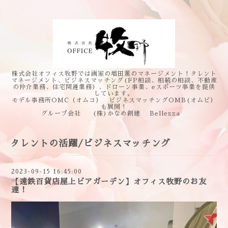
株式会社オフィス牧野では画家の増田薫のマネージメント！タレント
マネージメント、ビジネスマッチング(FP相談、相続の相談、不動産
の仲介業務、住宅関連業務）、ドローン事業、eスポーツ事業を提供
しています。
モデル事務所OMC（オムコ） ビジネスマッチングOMB(オムビ）
も展開！
グループ会社 (株)かなめ創建 Bellezza
タレントの活躍/ビジネスマッチング
2023-09-15 16:45:00
【遠鉄百貨店屋上ビアガーデン】オフィス牧野のお友
達！