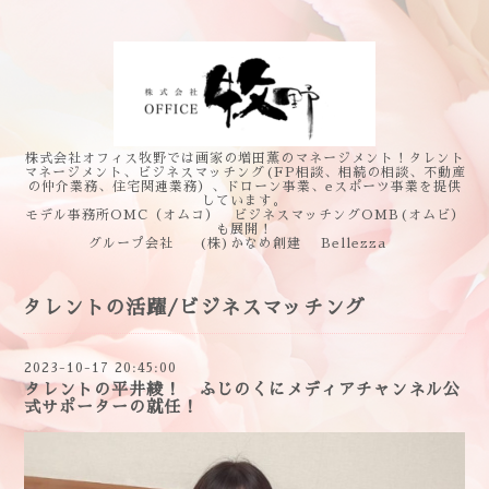
株式会社オフィス牧野では画家の増田薫のマネージメント！タレント
マネージメント、ビジネスマッチング(FP相談、相続の相談、不動産
の仲介業務、住宅関連業務）、ドローン事業、eスポーツ事業を提供
しています。
モデル事務所OMC（オムコ） ビジネスマッチングOMB(オムビ）
も展開！
グループ会社 (株)かなめ創建 Bellezza
タレントの活躍/ビジネスマッチング
2023-10-17 20:45:00
タレントの平井綾！ ふじのくにメディアチャンネル公
式サポーターの就任！