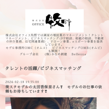
株式会社オフィス牧野では画家の増田薫のマネージメント！タレント
マネージメント、ビジネスマッチング(FP相談、相続の相談、不動産
の仲介業務、住宅関連業務）、ドローン事業、eスポーツ事業を提供
しています。
モデル事務所OMC（オムコ） ビジネスマッチングOMB(オムビ）
も展開！
グループ会社 (株)かなめ創建 Bellezza
タレントの活躍/ビジネスマッチング
2024-02-18 19:55:00
美スタモデルの太田香保里さん❣ モデルのお仕事の依
頼もお待ちしています❣