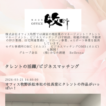
株式会社オフィス牧野では画家の増田薫のマネージメント！タレント
マネージメント、ビジネスマッチング(FP相談、相続の相談、不動産
の仲介業務、住宅関連業務）、ドローン事業、eスポーツ事業を提供
しています。
モデル事務所OMC（オムコ） ビジネスマッチングOMB(オムビ）
も展開！
グループ会社 (株)かなめ創建 Bellezza
タレントの活躍/ビジネスマッチング
2024-03-21 16:40:00
オフィス牧野浜松本社の社長室にタレントの作品がいっ
ぱい！