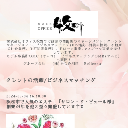
株式会社オフィス牧野では画家の増田薫のマネージメント！タレント
マネージメント、ビジネスマッチング(FP相談、相続の相談、不動産
の仲介業務、住宅関連業務）、ドローン事業、eスポーツ事業を提供
しています。
モデル事務所OMC（オムコ） ビジネスマッチングOMB(オムビ）
も展開！
グループ会社 (株)かなめ創建 Bellezza
タレントの活躍/ビジネスマッチング
2024-05-04 16:18:00
浜松市で人気のエステ 『サロン・ド・ピュール様』
創業23年を迎え益々繁盛しています❣