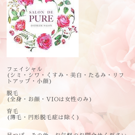
フェイシャル
(
シミ・シワ・くすみ・美白・たるみ・リフ
トアップ・小顔
)
脱毛
(
全身・お顔・
VIOは女性のみ)
育毛
(
薄毛・円形脱毛症は除く
)