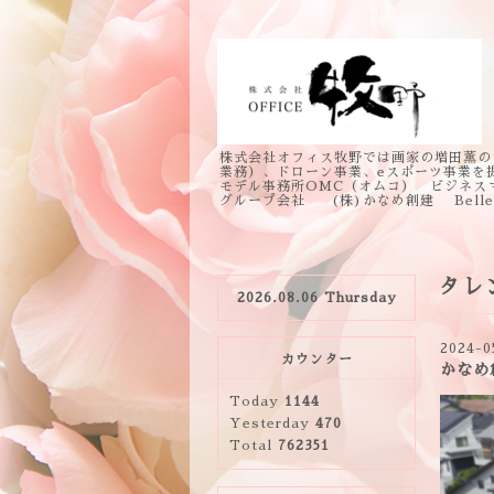
株式会社オフィス牧野では画家の増田薫の
業務）、ドローン事業、eスポーツ事業を
モデル事務所OMC（オムコ） ビジネス
グループ会社 (株)かなめ創建 Bell
タレ
2026.08.06 Thursday
2024-0
カウンター
かなめ
Today
1144
Yesterday
470
Total
762351