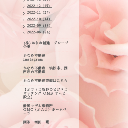
2022-12（15）
2022-11（27）
2022-10（34）
2022-09（38）
2022-08（24）
(株)かなめ創建 グループ
企業
かなめ不動産
Instagram
かなめ不動産 浜松市、湖
西市の不動産
かなめ不動産売却はこちら
【オフィス牧野のビジネス
マッチング OMB オムビ
設立】
静岡モデル事務所
OMC（オムコ）ホームペ
ージ
画家 増田 薫