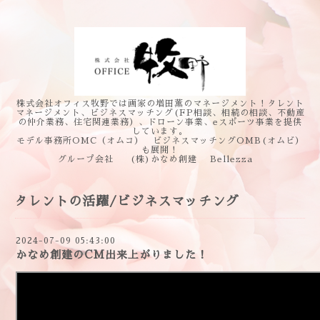
株式会社オフィス牧野では画家の増田薫のマネージメント！タレント
マネージメント、ビジネスマッチング(FP相談、相続の相談、不動産
の仲介業務、住宅関連業務）、ドローン事業、eスポーツ事業を提供
しています。
モデル事務所OMC（オムコ） ビジネスマッチングOMB(オムビ）
も展開！
グループ会社 (株)かなめ創建 Bellezza
タレントの活躍/ビジネスマッチング
2024-07-09 05:43:00
かなめ創建のCM出来上がりました！