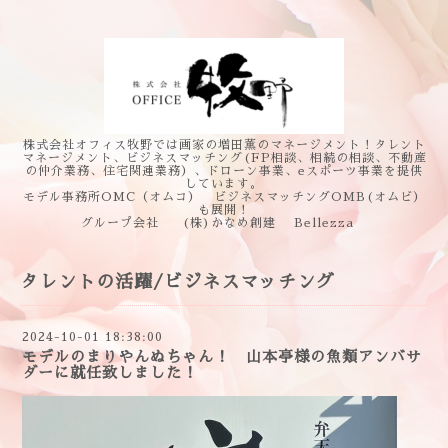
株式会社オフィス牧野では画家の増田薫のマネージメント！タレント
マネージメント、ビジネスマッチング(FP相談、相続の相談、不動産
の仲介業務、住宅関連業務）、ドローン事業、eスポーツ事業を提供
しています。
モデル事務所OMC（オムコ） ビジネスマッチングOMB(オムビ）
も展開！
グループ会社 (株)かなめ創建 Bellezza
タレントの活躍/ビジネスマッチング
2024-10-01 18:38:00
モデルのまりやんぬちゃん！ 山本亭様の魚類アンバサ
ダーに就任致しました！