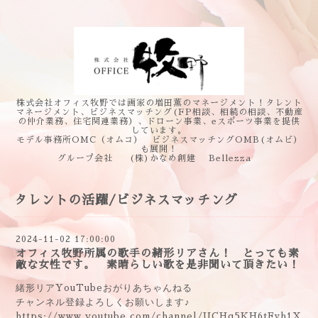
株式会社オフィス牧野では画家の増田薫のマネージメント！タレント
マネージメント、ビジネスマッチング(FP相談、相続の相談、不動産
の仲介業務、住宅関連業務）、ドローン事業、eスポーツ事業を提供
しています。
モデル事務所OMC（オムコ） ビジネスマッチングOMB(オムビ）
も展開！
グループ会社 (株)かなめ創建 Bellezza
タレントの活躍/ビジネスマッチング
2024-11-02 17:00:00
オフィス牧野所属の歌手の緒形リアさん！ とっても素
敵な女性です。 素晴らしい歌を是非聞いて頂きたい！
緒形リア
おがりあちゃんねる
YouTube
チャンネル登録よろしくお願いします♪
https://www.youtube.com/channel/UCHq5KH6tFvh1X