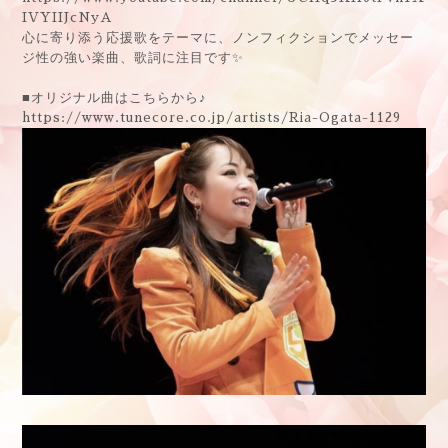
IVYIIJcNyA
心に寄り添う応援歌をテーマに、ノンフィクションでメッセー
ジ性の強い楽曲、歌詞に注目です
✨
■オリジナル曲はこちらから♪
https://www.tunecore.co.jp/artists/Ria-Ogata-1129