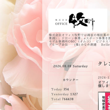
株式会社オフィス牧野では画家の増田薫の
業務）、ドローン事業、eスポーツ事業を
モデル事務所OMC（オムコ） ビジネス
グループ会社 (株)かなめ創建 Bell
タレ
2026.08.08 Saturday
2024-1
カウンター
オフィ
催しま
Today
354
Yesterday
1327
Total
764438