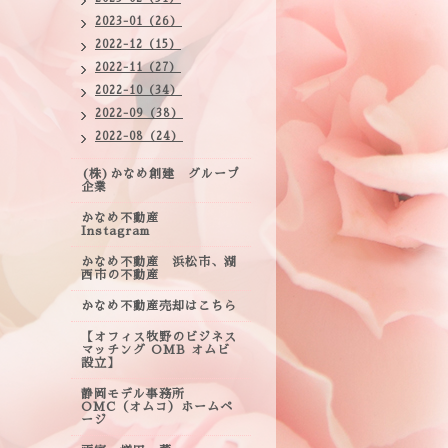
2023-01（26）
2022-12（15）
2022-11（27）
2022-10（34）
2022-09（38）
2022-08（24）
(株)かなめ創建 グループ
企業
かなめ不動産
Instagram
かなめ不動産 浜松市、湖
西市の不動産
かなめ不動産売却はこちら
【オフィス牧野のビジネス
マッチング OMB オムビ
設立】
静岡モデル事務所
OMC（オムコ）ホームペ
ージ