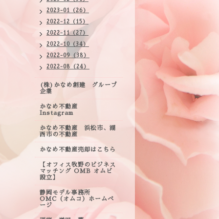
2023-01（26）
2022-12（15）
2022-11（27）
2022-10（34）
2022-09（38）
2022-08（24）
(株)かなめ創建 グループ
企業
かなめ不動産
Instagram
かなめ不動産 浜松市、湖
西市の不動産
かなめ不動産売却はこちら
【オフィス牧野のビジネス
マッチング OMB オムビ
設立】
静岡モデル事務所
OMC（オムコ）ホームペ
ージ