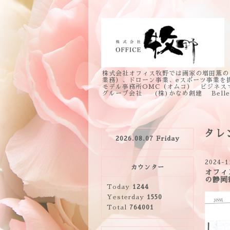
株式会社オフィス牧野では画家の増田薫の
業務）、ドローン事業、eスポーツ事業を
モデル事務所OMC（オムコ） ビジネス
グループ会社 (株)かなめ創建 Bell
タレ
2026.08.07 Friday
2024-1
カウンター
オフィ
の静岡
Today
1244
Yesterday
1550
Total
764001