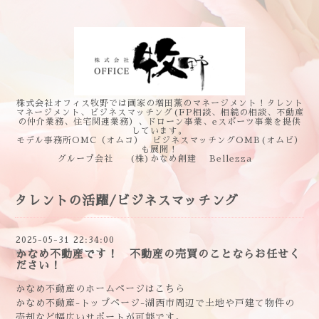
株式会社オフィス牧野では画家の増田薫のマネージメント！タレント
マネージメント、ビジネスマッチング(FP相談、相続の相談、不動産
の仲介業務、住宅関連業務）、ドローン事業、eスポーツ事業を提供
しています。
モデル事務所OMC（オムコ） ビジネスマッチングOMB(オムビ）
も展開！
グループ会社 (株)かなめ創建 Bellezza
タレントの活躍/ビジネスマッチング
2025-05-31 22:34:00
かなめ不動産です！ 不動産の売買のことならお任せく
ださい！
かなめ不動産のホームページはこちら
かなめ不動産-トップページ-湖西市周辺で土地や戸建て物件の
売却など幅広いサポートが可能です。