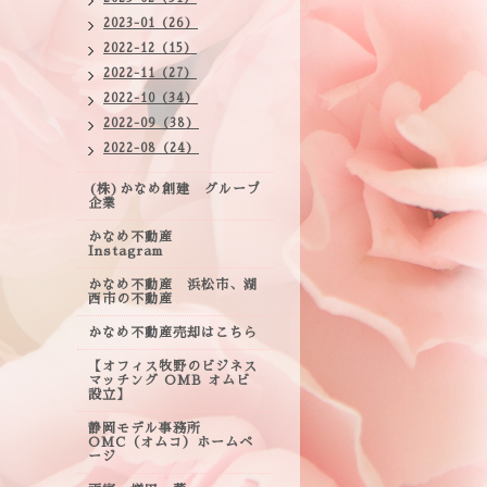
2023-01（26）
2022-12（15）
2022-11（27）
2022-10（34）
2022-09（38）
2022-08（24）
(株)かなめ創建 グループ
企業
かなめ不動産
Instagram
かなめ不動産 浜松市、湖
西市の不動産
かなめ不動産売却はこちら
【オフィス牧野のビジネス
マッチング OMB オムビ
設立】
静岡モデル事務所
OMC（オムコ）ホームペ
ージ