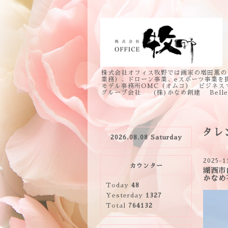
株式会社オフィス牧野では画家の増田薫の
業務）、ドローン事業、eスポーツ事業を
モデル事務所OMC（オムコ） ビジネス
グループ会社 (株)かなめ創建 Bell
タレ
2026.08.08 Saturday
2025-1
カウンター
湖西市
かなめ
Today
48
Yesterday
1327
Total
764132