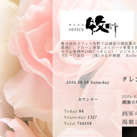
株式会社オフィス牧野では画家の増田薫の
業務）、ドローン事業、eスポーツ事業を
モデル事務所OMC（オムコ） ビジネス
グループ会社 (株)かなめ創建 Bell
タレ
2026.08.08 Saturday
2026-0
カウンター
画家の
Today
84
画家の
Yesterday
1327
掲載
Total
764168