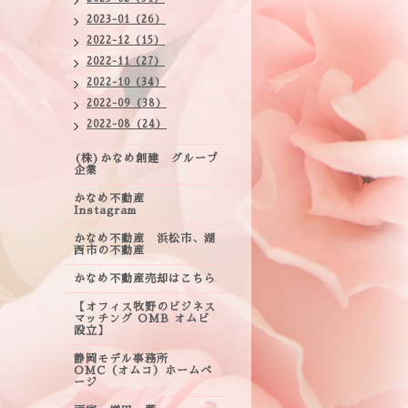
2023-01（26）
2022-12（15）
2022-11（27）
2022-10（34）
2022-09（38）
2022-08（24）
(株)かなめ創建 グループ
企業
かなめ不動産
Instagram
かなめ不動産 浜松市、湖
西市の不動産
かなめ不動産売却はこちら
【オフィス牧野のビジネス
マッチング OMB オムビ
設立】
静岡モデル事務所
OMC（オムコ）ホームペ
ージ