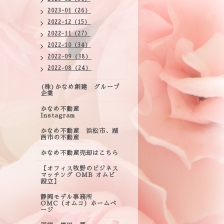
2023-01（26）
2022-12（15）
2022-11（27）
2022-10（34）
2022-09（38）
2022-08（24）
(株)かなめ創建 グループ
企業
かなめ不動産
Instagram
かなめ不動産 浜松市、湖
西市の不動産
かなめ不動産売却はこちら
【オフィス牧野のビジネス
マッチング OMB オムビ
設立】
静岡モデル事務所
OMC（オムコ）ホームペ
ージ