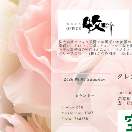
株式会社オフィス牧野では画家の増田薫の
業務）、ドローン事業、eスポーツ事業を
モデル事務所OMC（オムコ） ビジネス
グループ会社 (株)かなめ創建 Bell
タレ
2026.08.08 Saturday
2026-0
カウンター
かなめ
方 お
Today
274
Yesterday
1327
Total
764358